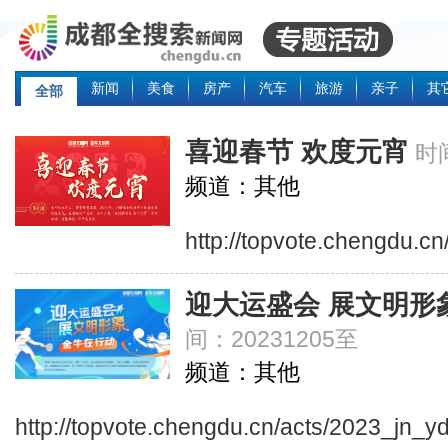
新闻
美食
房产
汽车
旅游
亲子
其
全部
喜迎春节 欢度元宵
时间
频道：其他
http://topvote.chengdu.cn
迎大运盛会 展文明形
间：20231205至
频道：其他
http://topvote.chengdu.cn/acts/2023_jn_y