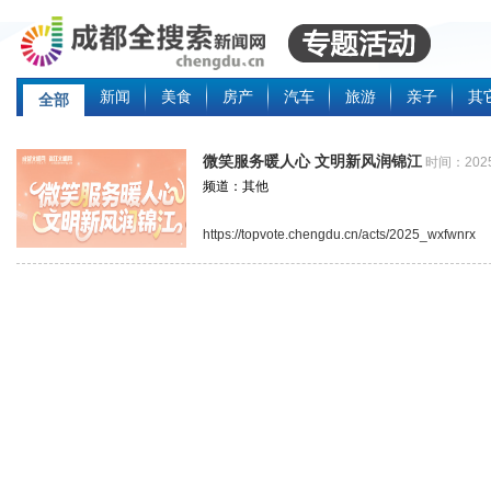
新闻
美食
房产
汽车
旅游
亲子
其
全部
微笑服务暖人心 文明新风润锦江
时间：2025
频道：其他
https://topvote.chengdu.cn/acts/2025_wxfwnrx