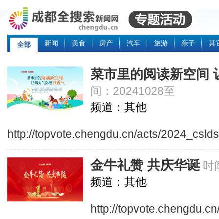
新闻
美食
房产
汽车
旅游
亲子
其
全部
菜市里的阅读新空间 
间：20241028至
频道：其他
http://topvote.chengdu.cn/acts/2024_csld
金牛礼赞 共庆华诞
时间
频道：其他
http://topvote.chengdu.c