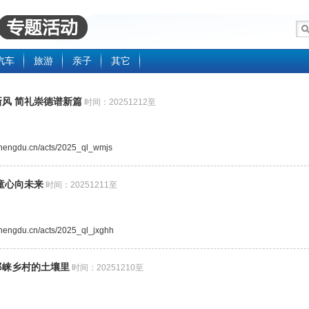
汽车
旅游
亲子
其它
风 简礼崇德谱新篇
时间：20251212至
.chengdu.cn/acts/2025_ql_wmjs
童心向未来
时间：20251211至
.chengdu.cn/acts/2025_ql_jxghh
邛崃乡村的土壤里
时间：20251210至