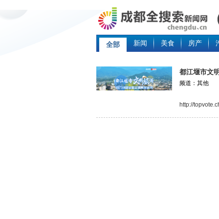
新闻
美食
房产
全部
都江堰市文
频道：其他
http://topvote