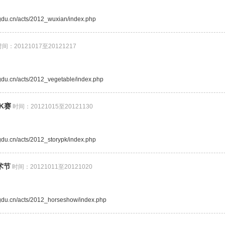
ngdu.cn/acts/2012_wuxian/index.php
间：20121017至20121217
ngdu.cn/acts/2012_vegetable/index.php
K赛
时间：20121015至20121130
ngdu.cn/acts/2012_storypk/index.php
术节
时间：20121011至20121020
ngdu.cn/acts/2012_horseshow/index.php