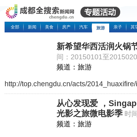
全部
新闻
美食
房产
汽车
亲子
其
旅游
新希望华西活润火锅节
间：20150101至2015020
频道：旅游
http://top.chengdu.cn/acts/2014_huaxifire
从心发现爱 ，Singa
光影之旅微电影季
时间
频道：旅游