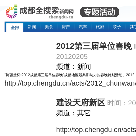
新闻
美食
房产
汽车
旅游
亲子
其
全部
2012第三届单位春晚
20120205
频道：新闻
“诗丽堂杯•2012成都第三届单位春晚”成都地区最具影响力的春晚特别活动。201
http://top.chengdu.cn/acts/2012_chunwan
年的“单位春晚”，为广大企业提供展现企业活力与文化建设的大舞台，也为广大
节目中遴选出一批本土化、轻松活泼的优秀节目，2011年2月5日，成都电视台第
为广大市民奉献一场充满欢歌笑语的视听盛宴！
建设天府新区
时间：201
频道：其它
http://top.chengdu.cn/act