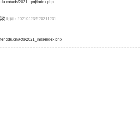
ngdu.cn/acts/2021_qmj/index.php
活动
时间：20210423至20211231
.chengdu.cn/acts/2021_jnds/index.php