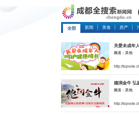
新闻
美食
房产
全部
关爱未成年人
频道：其他
http://topvote
德润金牛 弘
频道：其他
http://topvote