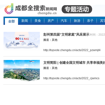
新闻
美食
房产
汽车
旅游
亲子
其
全部
彭州第四届“文明家庭”风采展示
时间：20221
频道：其他
http://topvote.chengdu.cn/acts/2022_pzwmjt4
文明简阳 | 创建全国文明城市 共享幸福美
频道：其他
http://topvote.chengdu.cn/acts/2022_cjwmcs