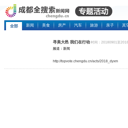
新闻
美食
房产
汽车
旅游
亲子
其
全部
寻美大邑 我们在行动
时间：20180901至2018
频道：新闻
http://topvote.chengdu.cn/acts/2018_dyxm