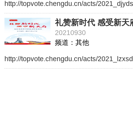
http://topvote.chengdu.cn/acts/2021_djyd
礼赞新时代 感受新天
20210930
频道：其他
http://topvote.chengdu.cn/acts/2021_lzxs